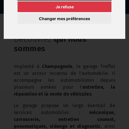
Je refuse
Changer mes préférences
À PROPOS
Découvrez
qui nous
sommes
Implanté à
Champagnole
, le garage Treffot
est un acteur reconnu de l’automobile. Il
accompagne les automobilistes depuis
plusieurs années pour l’
entretien, la
réparation et la vente de véhicules
.
Le garage propose un large éventail de
services automobiles :
mécanique,
carrosserie, entretien courant,
pneumatiques, vidange et diagnostic
, ainsi