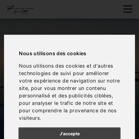
Garage Treffot membre du
Nous utilisons des cookies
groupe CAR FOR YOU 39
Nous utilisons des cookies et d'autres
Vente et réparation de véhicules
technologies de suivi pour améliorer
de marques Ford
votre expérience de navigation sur notre
L'équipe du Garage Treffot à Champagnole vous
site, pour vous montrer un contenu
propose de nombreux véhicules neufs et d'occasion !
personnalisé et des publicités ciblées,
Votre voiture doit passer à l'atelier ? Nos techniciens
vous offrent des services carrosserie et mécanique de
pour analyser le trafic de notre site et
qualité.
pour comprendre la provenance de nos
visiteurs.
En savoir plus
J'accepte